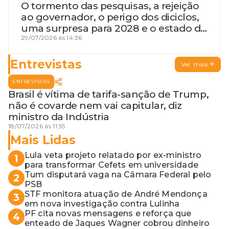
O tormento das pesquisas, a rejeição
ao governador, o perigo dos diciclos,
uma surpresa para 2028 e o estado de
terceira guerra mundial
29/07/2026 às 14:36
Entrevistas
Ver mais
ENTREVISTAS
Brasil é vítima de tarifa-sanção de Trump,
não é covarde nem vai capitular, diz
ministro da Indústria
18/07/2026 às 11:55
Mais Lidas
Lula veta projeto relatado por ex-ministro
1
para transformar Cefets em universidade
Tum disputará vaga na Câmara Federal pelo
2
PSB
STF monitora atuação de André Mendonça
3
em nova investigação contra Lulinha
PF cita novas mensagens e reforça que
4
enteado de Jaques Wagner cobrou dinheiro