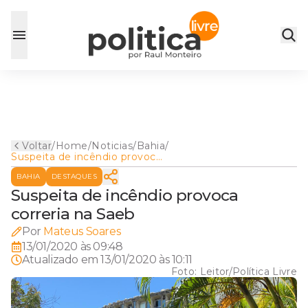
Voltar
/
Home
/
Noticias
/
Bahia
/
Suspeita de incêndio provoca
correria na Saeb
BAHIA
DESTAQUES
Suspeita de incêndio provoca
correria na Saeb
Por
Mateus Soares
13/01/2020 às 09:48
Atualizado em
13/01/2020 às 10:11
Foto:
Leitor/Política Livre