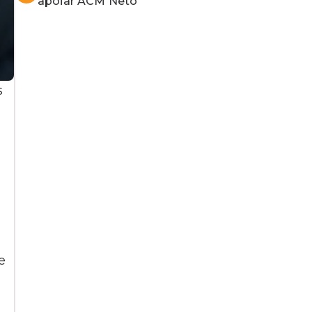
apoiar ACM Neto
s
e