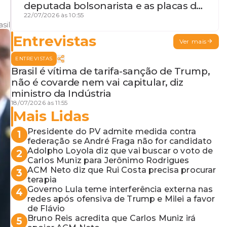
deputada bolsonarista e as placas da
discórdia
22/07/2026 às 10:55
sil
Entrevistas
Ver mais
ENTREVISTAS
Brasil é vítima de tarifa-sanção de Trump,
não é covarde nem vai capitular, diz
ministro da Indústria
18/07/2026 às 11:55
Mais Lidas
Presidente do PV admite medida contra
1
federação se André Fraga não for candidato
Adolpho Loyola diz que vai buscar o voto de
2
Carlos Muniz para Jerônimo Rodrigues
ACM Neto diz que Rui Costa precisa procurar
3
terapia
Governo Lula teme interferência externa nas
4
redes após ofensiva de Trump e Milei a favor
de Flávio
Bruno Reis acredita que Carlos Muniz irá
5