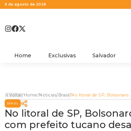
6 de agosto de 2026
Home
Exclusivas
Salvador
Voltar
/
Home
/
Noticias
/
Brasil
/
No litoral de SP, Bolsonaro
programa dobradinha com
BRASIL
prefeito tucano desafeto d
Doria
No litoral de SP, Bolson
com prefeito tucano desa