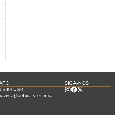
ATO
SIGA-NOS
 9-8801-0190
ticalivre@politicalivre.com.br