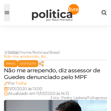
Voltar
/
Home
/
Noticias
/
Brasil
/
Não me arrependo, diz
assessor de Guedes
BRASIL
DESTAQUES
denunciado pelo MPF
Não me arrependo, diz assessor de
Guedes denunciado pelo MPF
Por
Folha
11/01/2020 às 13:00
Atualizado em
11/01/2020 às 14:13
Foto:
Pedro Ladeira/Folhapress