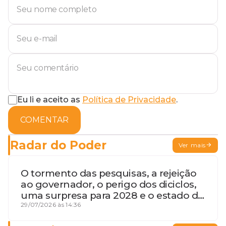
Eu li e aceito as
Política de Privacidade
.
COMENTAR
Radar do Poder
Ver mais
O tormento das pesquisas, a rejeição
ao governador, o perigo dos diciclos,
uma surpresa para 2028 e o estado de
terceira guerra mundial
29/07/2026 às 14:36