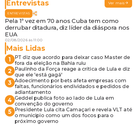
Entrevistas
Ver mais
ENTREVISTAS
Pela 1ª vez em 70 anos Cuba tem como
derrubar ditadura, diz líder da diáspora nos
EUA
02/08/2026 às 11:00
Mais Lidas
PT diz que acordo para deixar caso Master de
1
fora da eleição na Bahia ruiu
Paulinho da Força reage a crítica de Lula e diz
2
que ele 'está gagá'
Adoecimento por bets afeta empresas com
3
faltas, funcionários endividados e pedidos de
adiantamento
Geddel publica foto ao lado de Lula em
4
convenção do governo
Presidente Lula cita Camaçari e revela VLT até
5
o município como um dos focos para o
próximo governo