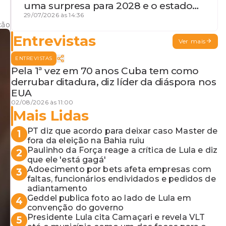
uma surpresa para 2028 e o estado
de terceira guerra mundial
29/07/2026 às 14:36
ção
Entrevistas
Ver mais
ENTREVISTAS
Pela 1ª vez em 70 anos Cuba tem como
derrubar ditadura, diz líder da diáspora nos
EUA
02/08/2026 às 11:00
Mais Lidas
PT diz que acordo para deixar caso Master de
1
fora da eleição na Bahia ruiu
Paulinho da Força reage a crítica de Lula e diz
2
que ele 'está gagá'
Adoecimento por bets afeta empresas com
3
faltas, funcionários endividados e pedidos de
adiantamento
Geddel publica foto ao lado de Lula em
4
convenção do governo
Presidente Lula cita Camaçari e revela VLT
5