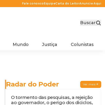
Fale conosco
Equipe
Carta do Leitor
Anuncie Aqui
Buscar
Mundo
Justiça
Colunistas
Radar do Poder
Ver mais
O tormento das pesquisas, a rejeição
ao governador, o perigo dos diciclos,