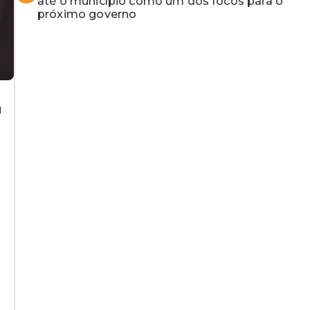
até o município como um dos focos para o
próximo governo
u