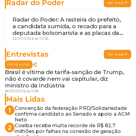
Radar do Poder
Ver mais
Radar do Poder: A rasteira do prefeito,
a candidata sumida, o recado para a
deputada bolsonarista e as placas da
discórdia
22/07/2026 às 10:55
Entrevistas
Ver mais
ENTREVISTAS
Brasil é vítima de tarifa-sanção de Trump,
não é covarde nem vai capitular, diz
ministro da Indústria
18/07/2026 às 11:55
Mais Lidas
Convenção da federação PRD/Solidariedade
1
confirma candidato ao Senado e apoio a ACM
Neto
Coelba recebe multa recorde de R$ 82,7
2
milhões por falhas na conexão de geração