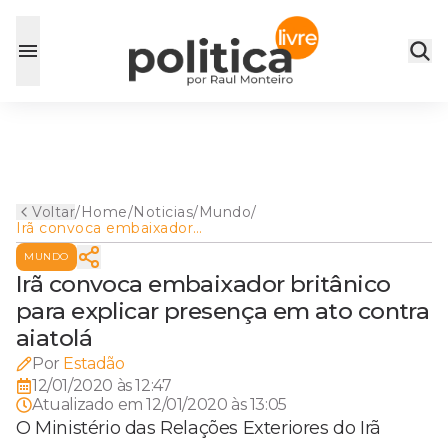
Voltar
/
Home
/
Noticias
/
Mundo
/
Irã convoca embaixador
britânico para explicar
MUNDO
presença em ato contra
aiatolá
Irã convoca embaixador britânico
para explicar presença em ato contra
aiatolá
Por
Estadão
12/01/2020 às 12:47
Atualizado em
12/01/2020 às 13:05
O Ministério das Relações Exteriores do Irã