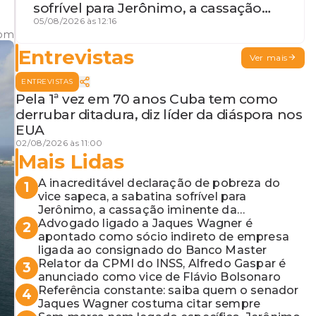
sofrível para Jerônimo, a cassação
iminente da desembargadora e a
05/08/2026 às 12:16
com
vaga do Quinto para o MP baiano
Entrevistas
Ver mais
ENTREVISTAS
Pela 1ª vez em 70 anos Cuba tem como
derrubar ditadura, diz líder da diáspora nos
EUA
02/08/2026 às 11:00
Mais Lidas
A inacreditável declaração de pobreza do
1
vice sapeca, a sabatina sofrível para
Jerônimo, a cassação iminente da
desembargadora e a vaga do Quinto para o
Advogado ligado a Jaques Wagner é
2
MP baiano
apontado como sócio indireto de empresa
ligada ao consignado do Banco Master
Relator da CPMI do INSS, Alfredo Gaspar é
3
anunciado como vice de Flávio Bolsonaro
Referência constante: saiba quem o senador
4
Jaques Wagner costuma citar sempre