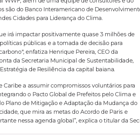
nal WWF, além de uma equipe de consultores e do
rsos são do Banco Interamericano de Desenvolviment
andes Cidades para Liderança do Clima.
ue irá impactar positivamente quase 3 milhões de
olíticas públicas e a tomada de decisão para
carbono", enfatiza Henrique Pereira, CEO da
onta da Secretaria Municipal de Sustentabilidade,
stratégia de Resiliência da capital baiana.
a e Caribe a assumir compromissos voluntários para
ntegrando o Pacto Global de Prefeitos pelo Clima e
o do Plano de Mitigação e Adaptação da Mudança do
idade, que mira as metas do Acordo de Paris e
nte nessa agenda global”, explica o titular da Sec