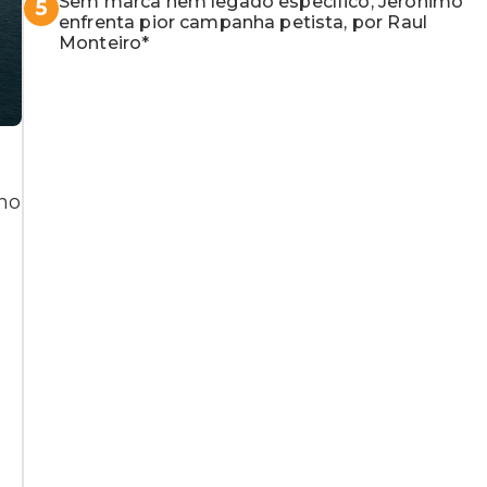
Sem marca nem legado específico, Jerônimo
5
enfrenta pior campanha petista, por Raul
Monteiro*
 no