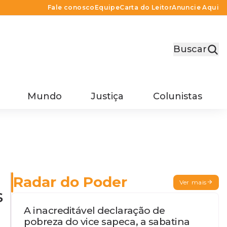
Fale conosco
Equipe
Carta do Leitor
Anuncie Aqui
Buscar
Mundo
Justiça
Colunistas
Radar do Poder
Ver mais
s
A inacreditável declaração de
pobreza do vice sapeca, a sabatina