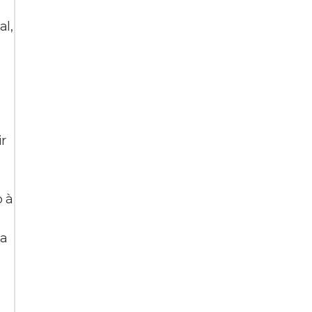
al,
r
o à
da