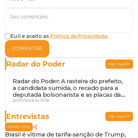
Eu li e aceito as
Política de Privacidade
.
COMENTAR
Radar do Poder
Ver mais
Radar do Poder: A rasteira do prefeito,
a candidata sumida, o recado para a
deputada bolsonarista e as placas da
discórdia
22/07/2026 às 10:55
Entrevistas
Ver mais
ENTREVISTAS
Brasil é vítima de tarifa-sanção de Trump,