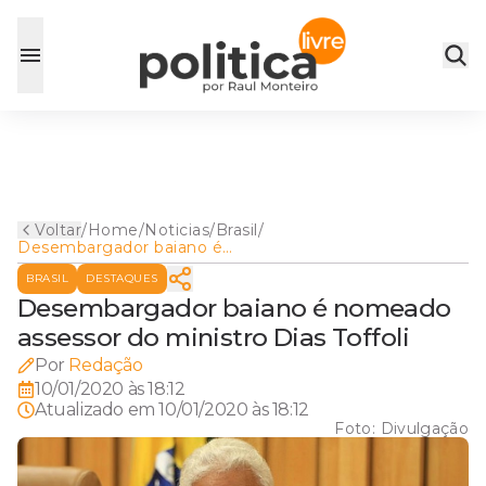
Voltar
/
Home
/
Noticias
/
Brasil
/
Desembargador baiano é
nomeado assessor do
BRASIL
DESTAQUES
ministro Dias Toffoli
Desembargador baiano é nomeado
assessor do ministro Dias Toffoli
Por
Redação
10/01/2020 às 18:12
Atualizado em
10/01/2020 às 18:12
Foto:
Divulgação