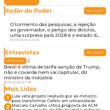
Radar do Poder
Ver mais
O tormento das pesquisas, a rejeição
ao governador, o perigo dos diciclos,
uma surpresa para 2028 e o estado de
terceira guerra mundial
29/07/2026 às 14:36
Entrevistas
Ver mais
ENTREVISTAS
Brasil é vítima de tarifa-sanção de Trump,
não é covarde nem vai capitular, diz
ministro da Indústria
18/07/2026 às 11:55
Mais Lidas
Lula veta projeto relatado por ex-ministro
1
para transformar Cefets em universidade
Marcelo Carvalho critica proposta de ACM
2