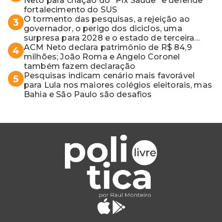
Neto para criação do "Pix Saúde" e defende
fortalecimento do SUS
O tormento das pesquisas, a rejeição ao
3
governador, o perigo dos diciclos, uma
surpresa para 2028 e o estado de terceira
guerra mundial
ACM Neto declara patrimônio de R$ 84,9
4
milhões; João Roma e Angelo Coronel
também fazem declaração
Pesquisas indicam cenário mais favorável
5
para Lula nos maiores colégios eleitorais, mas
Bahia e São Paulo são desafios