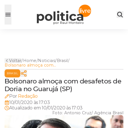
Voltar
/
Home
/
Noticias
/
Brasil
/
Bolsonaro almoça com
desafetos de Doria no
BRASIL
Guarujá (SP)
Bolsonaro almoça com desafetos de
Doria no Guarujá (SP)
Por
Redação
10/01/2020 às 17:03
Atualizado em
10/01/2020 às 17:03
Foto:
Antonio Cruz/ Agência Brasil