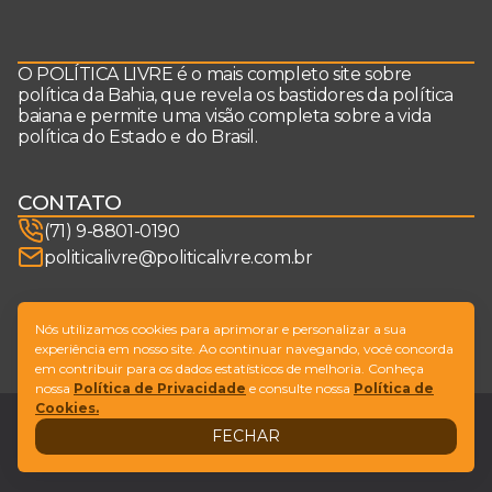
O POLÍTICA LIVRE é o mais completo site sobre
política da Bahia, que revela os bastidores da política
baiana e permite uma visão completa sobre a vida
política do Estado e do Brasil.
CONTATO
(71) 9-8801-0190
politicalivre@politicalivre.com.br
SIGA-NOS
Nós utilizamos cookies para aprimorar e personalizar a sua
experiência em nosso site. Ao continuar navegando, você concorda
em contribuir para os dados estatísticos de melhoria. Conheça
nossa
Política de Privacidade
e consulte nossa
Política de
Cookies.
Legal
Fale conosco
FECHAR
Design by
NVGO
© Copyright Política Livre. All Rights Reserved