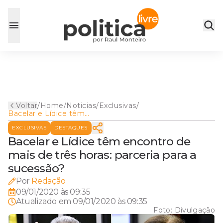
Voltar
/
Home
/
Noticias
/
Exclusivas
/
Bacelar e Lídice têm
encontro de mais de três
EXCLUSIVAS
DESTAQUES
horas: parceria para a
sucessão?
Bacelar e Lídice têm encontro de
mais de três horas: parceria para a
sucessão?
Por
Redação
09/01/2020 às 09:35
Atualizado em
09/01/2020 às 09:35
Foto:
Divulgação