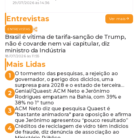
terceira guerra mundial
29/07/2026 às 14:36
Entrevistas
Ver mais
ENTREVISTAS
Brasil é vítima de tarifa-sanção de Trump,
não é covarde nem vai capitular, diz
ministro da Indústria
18/07/2026 às 11:55
Mais Lidas
O tormento das pesquisas, a rejeição ao
1
governador, o perigo dos diciclos, uma
surpresa para 2028 e o estado de terceira
guerra mundial
Genial/Quaest: ACM Neto e Jerônimo
2
Rodrigues empatam na Bahia, com 39% e
38% no 1º turno
ACM Neto diz que pesquisa Quaest é
3
"bastante animadora" para oposição e afirma
que Jerônimo apresentou “pouco resultado”
Créditos de reciclagem de vidro têm indícios
4
de fraude, diz denúncia de associação ao
Ministério Público