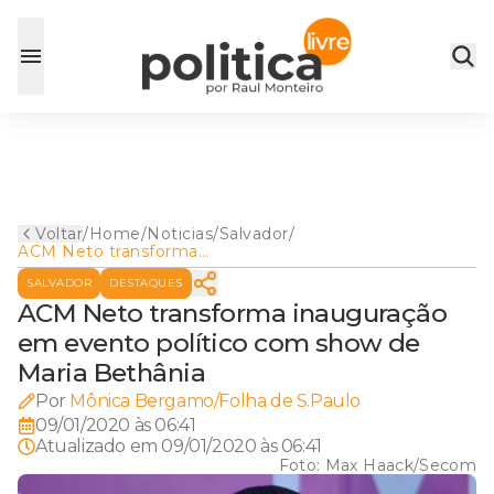
Voltar
/
Home
/
Noticias
/
Salvador
/
ACM Neto transforma
inauguração em evento
SALVADOR
DESTAQUES
político com show de Maria
Bethânia
ACM Neto transforma inauguração
em evento político com show de
Maria Bethânia
Por
Mônica Bergamo/Folha de S.Paulo
09/01/2020 às 06:41
Atualizado em
09/01/2020 às 06:41
Foto:
Max Haack/Secom