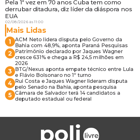
Pela 1ª vez em 70 anos Cuba tem como
derrubar ditadura, diz líder da diáspora nos
EUA
02/08/2026 às 11:00
Mais Lidas
ACM Neto lidera disputa pelo Governo da
1
Bahia com 48,9%, aponta Paraná Pesquisas
Patrimônio declarado por Jaques Wagner
2
cresce 631% e chega a R$ 24,5 milhões em
2026
BTG/Nexus aponta empate técnico entre Lula
3
e Flávio Bolsonaro no 1º turno
Rui Costa e Jaques Wagner lideram disputa
4
pelo Senado na Bahia, aponta pesquisa
Câmara de Salvador terá 14 candidatos a
5
deputado estadual ou federal