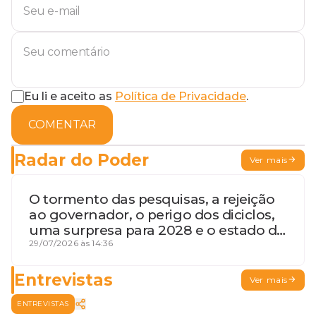
Eu li e aceito as
Política de Privacidade
.
COMENTAR
Radar do Poder
Ver mais
O tormento das pesquisas, a rejeição
ao governador, o perigo dos diciclos,
uma surpresa para 2028 e o estado de
terceira guerra mundial
29/07/2026 às 14:36
Entrevistas
Ver mais
ENTREVISTAS