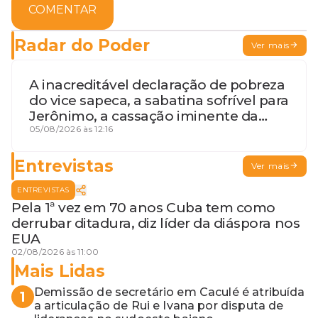
COMENTAR
Radar do Poder
Ver mais
A inacreditável declaração de pobreza
do vice sapeca, a sabatina sofrível para
Jerônimo, a cassação iminente da
desembargadora e a vaga do Quinto
05/08/2026 às 12:16
para o MP baiano
Entrevistas
Ver mais
ENTREVISTAS
Pela 1ª vez em 70 anos Cuba tem como
derrubar ditadura, diz líder da diáspora nos
EUA
02/08/2026 às 11:00
Mais Lidas
Demissão de secretário em Caculé é atribuída
1
a articulação de Rui e Ivana por disputa de