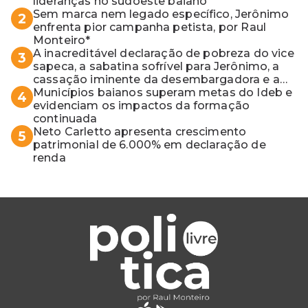
lideranças no sudoeste baiano
Sem marca nem legado específico, Jerônimo
2
enfrenta pior campanha petista, por Raul
Monteiro*
A inacreditável declaração de pobreza do vice
3
sapeca, a sabatina sofrível para Jerônimo, a
cassação iminente da desembargadora e a
vaga do Quinto para o MP baiano
Municípios baianos superam metas do Ideb e
4
evidenciam os impactos da formação
continuada
Neto Carletto apresenta crescimento
5
patrimonial de 6.000% em declaração de
renda