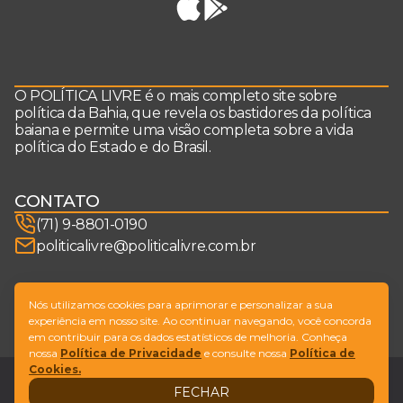
O POLÍTICA LIVRE é o mais completo site sobre
política da Bahia, que revela os bastidores da política
baiana e permite uma visão completa sobre a vida
política do Estado e do Brasil.
CONTATO
(71) 9-8801-0190
politicalivre@politicalivre.com.br
SIGA-NOS
Nós utilizamos cookies para aprimorar e personalizar a sua
experiência em nosso site. Ao continuar navegando, você concorda
em contribuir para os dados estatísticos de melhoria. Conheça
nossa
Política de Privacidade
e consulte nossa
Política de
Cookies.
Legal
Fale conosco
FECHAR
Design by
NVGO