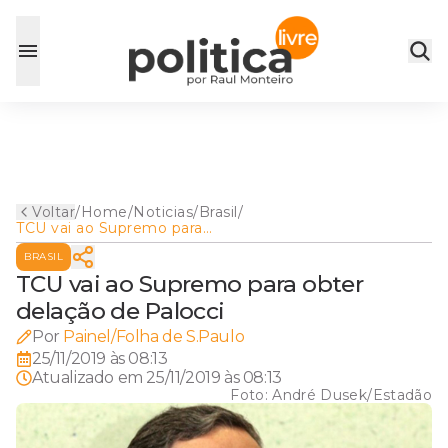
Voltar
/
Home
/
Noticias
/
Brasil
/
TCU vai ao Supremo para
obter delação de Palocci
BRASIL
TCU vai ao Supremo para obter
delação de Palocci
Por
Painel/Folha de S.Paulo
25/11/2019 às 08:13
Atualizado em
25/11/2019 às 08:13
Foto:
André Dusek/Estadão