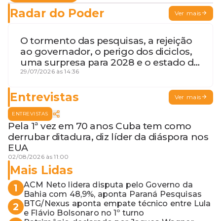
Radar do Poder
Ver mais
O tormento das pesquisas, a rejeição
ao governador, o perigo dos diciclos,
uma surpresa para 2028 e o estado de
terceira guerra mundial
29/07/2026 às 14:36
Entrevistas
Ver mais
ENTREVISTAS
Pela 1ª vez em 70 anos Cuba tem como
derrubar ditadura, diz líder da diáspora nos
EUA
02/08/2026 às 11:00
Mais Lidas
ACM Neto lidera disputa pelo Governo da
1
Bahia com 48,9%, aponta Paraná Pesquisas
BTG/Nexus aponta empate técnico entre Lula
2
e Flávio Bolsonaro no 1º turno