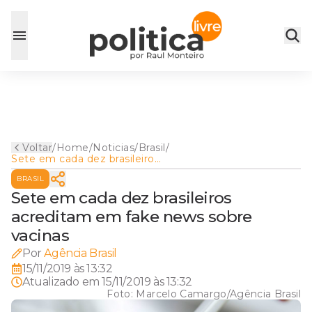
Voltar
/
Home
/
Noticias
/
Brasil
/
Sete em cada dez brasileiros
acreditam em fake news
BRASIL
sobre vacinas
Sete em cada dez brasileiros
acreditam em fake news sobre
vacinas
Por
Agência Brasil
15/11/2019 às 13:32
Atualizado em
15/11/2019 às 13:32
Foto:
Marcelo Camargo/Agência Brasil