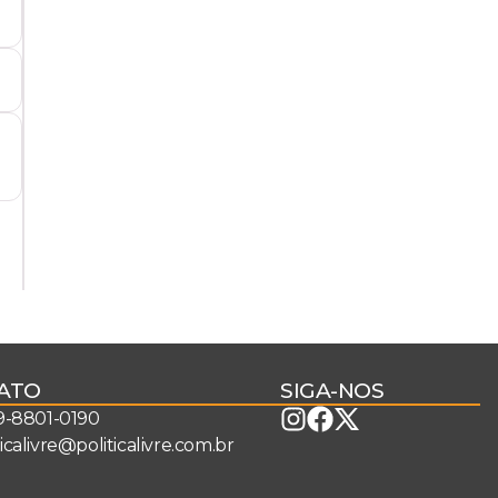
ATO
SIGA-NOS
 9-8801-0190
ticalivre@politicalivre.com.br