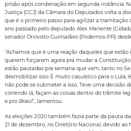
prisão após condenação em segunda instância. N
Justiça (CCJ) da Câmara do Deputados volta a dis
que é o primeiro passo para agilizar a tramitaçã
ano passado pelo deputado Alex Manente (Cidadan
senador Oriovisto Guimarães (Podemos-PR) desde o
“Achamos que é uma reação daqueles que estão i
querem forçarem agora pra mudar a Constituição 
estão pautadas pra semana que vem, tanto no S
desmobilizar isso. É muito casuístico para o Lula
não pode se submeter a isso. Teve uma decisão d
correndo lá, façam as coisas dentro do trâmite legi
e pro Brasil”, lamentou.
As eleições 2020 também fazia parte da pauta da
21 de dezembro, no Diretório Nacional, devido ao h