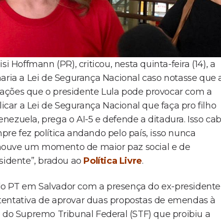
i Hoffmann (PR), criticou, nesta quinta-feira (14), a
naria a Lei de Segurança Nacional caso notasse que 
ações que o presidente Lula pode provocar com a
licar a Lei de Segurança Nacional que faça pro filho
nezuela, prega o AI-5 e defende a ditadura. Isso ca
empre fez política andando pelo país, isso nunca
ão houve um momento de maior paz social e de
esidente”, bradou ao
Política Livre
.
do PT em Salvador com a presença do ex-presidente
tentativa de aprovar duas propostas de emendas à
o do Supremo Tribunal Federal (STF) que proibiu a