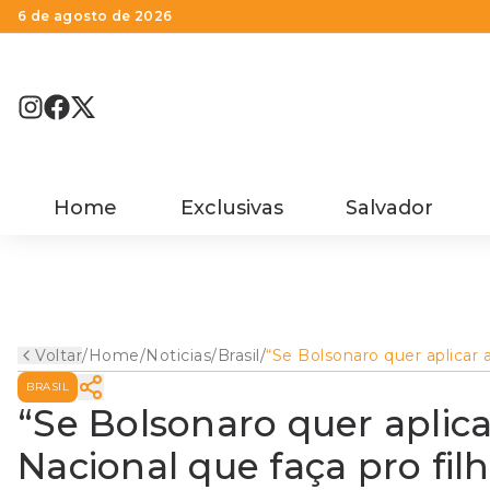
6 de agosto de 2026
Home
Exclusivas
Salvador
Voltar
/
Home
/
Noticias
/
Brasil
/
“Se Bolsonaro quer aplicar 
Lei de Segurança Nacional
BRASIL
que faça pro filho”, brada
Gleisi
“Se Bolsonaro quer aplic
Nacional que faça pro filh