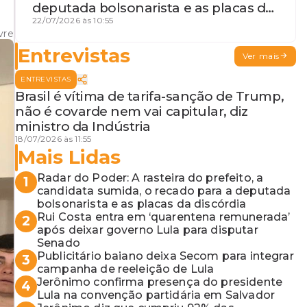
deputada bolsonarista e as placas da
discórdia
22/07/2026 às 10:55
vre
Entrevistas
Ver mais
ENTREVISTAS
Brasil é vítima de tarifa-sanção de Trump,
não é covarde nem vai capitular, diz
ministro da Indústria
18/07/2026 às 11:55
Mais Lidas
Radar do Poder: A rasteira do prefeito, a
1
candidata sumida, o recado para a deputada
bolsonarista e as placas da discórdia
Rui Costa entra em ‘quarentena remunerada’
2
após deixar governo Lula para disputar
Senado
Publicitário baiano deixa Secom para integrar
3
campanha de reeleição de Lula
Jerônimo confirma presença do presidente
4
Lula na convenção partidária em Salvador