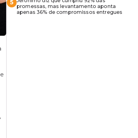
Jerônimo diz que cumpriu 92% das
5
promessas, mas levantamento aponta
apenas 36% de compromissos entregues
a
be
,