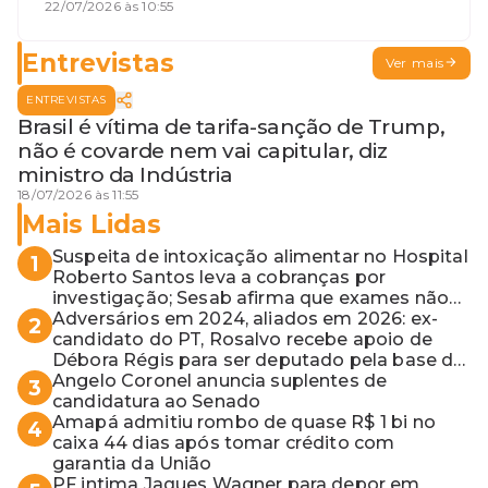
discórdia
22/07/2026 às 10:55
Entrevistas
Ver mais
ENTREVISTAS
Brasil é vítima de tarifa-sanção de Trump,
não é covarde nem vai capitular, diz
ministro da Indústria
18/07/2026 às 11:55
Mais Lidas
Suspeita de intoxicação alimentar no Hospital
1
Roberto Santos leva a cobranças por
investigação; Sesab afirma que exames não
apontaram contaminação
Adversários em 2024, aliados em 2026: ex-
2
candidato do PT, Rosalvo recebe apoio de
Débora Régis para ser deputado pela base de
ACM Neto
Angelo Coronel anuncia suplentes de
3
candidatura ao Senado
Amapá admitiu rombo de quase R$ 1 bi no
4
caixa 44 dias após tomar crédito com
garantia da União
PF intima Jaques Wagner para depor em