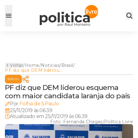
Voltar
/
Home
/
Noticias
/
Brasil
/
PF diz que DEM liderou
esquema com maior
BRASIL
candidata laranja do país
PF diz que DEM liderou esquema
com maior candidata laranja do país
Por
Folha de S.Paulo
25/11/2019 às 06:39
Atualizado em
25/11/2019 às 06:39
Foto:
Fernanda Chagas/Política Livre