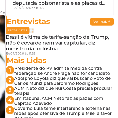
deputada bolsonarista e as placas da
discórdia
22/07/2026 às 10:55
ção
Entrevistas
Ver mais
ENTREVISTAS
Brasil é vítima de tarifa-sanção de Trump,
não é covarde nem vai capitular, diz
ministro da Indústria
18/07/2026 às 11:55
Mais Lidas
Presidente do PV admite medida contra
1
federação se André Fraga não for candidato
Adolpho Loyola diz que vai buscar o voto de
2
Carlos Muniz para Jerônimo Rodrigues
ACM Neto diz que Rui Costa precisa procurar
3
terapia
Em Itabuna, ACM Neto faz as pazes com
4
Capitão Azevedo
Governo Lula teme interferência externa nas
5
redes após ofensiva de Trump e Milei a favor