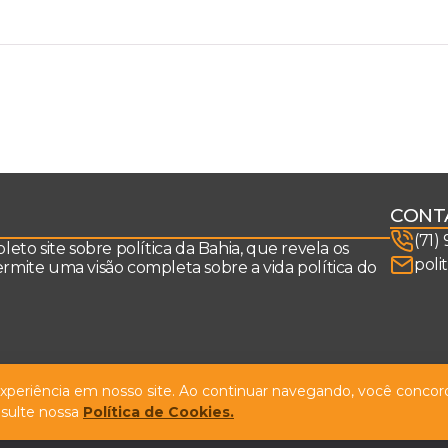
CONT
(71)
to site sobre política da Bahia, que revela os
poli
permite uma visão completa sobre a vida política do
 experiência em nosso site. Ao continuar navegando, você concord
sulte nossa
Política de Cookies.
Design by
NVGO