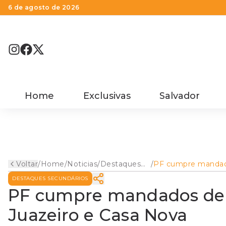
6 de agosto de 2026
Home
Exclusivas
Salvador
Voltar
/
Home
/
Noticias
/
Destaques
/
PF cumpre manda
Secundários
reintegração de p
DESTAQUES SECUNDÁRIOS
Juazeiro e Casa No
PF cumpre mandados de 
Juazeiro e Casa Nova