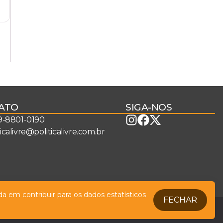
ATO
SIGA-NOS
 9-8801-0190
ticalivre@politicalivre.com.br
a em contribuir para os dados estatísticos
FECHAR
Legal
Fale conosco