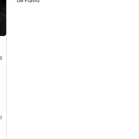
de Flávio
s
o