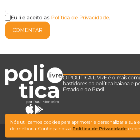
Eu li e aceito as
Política de Privacidade
.
COMENTAR
O POLÍTICA LIVRE é o mais comple
bastidores da política baiana e 
Estado e do Brasil.
Nós utilizamos cookies para aprimorar e personalizar a sua
de melhoria. Conheça nossa
Política de Privacidade
e con
© Copyright Política Livre. All Rights Reserved