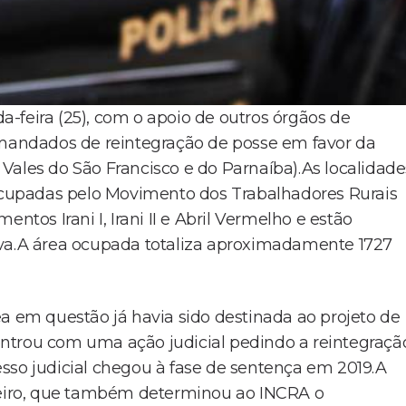
-feira (25), com o apoio de outros órgãos de
, mandados de reintegração de posse em favor da
es do São Francisco e do Parnaíba).As localidade
cupadas pelo Movimento dos Trabalhadores Rurais
os Irani I, Irani II e Abril Vermelho e estão
ova.A área ocupada totaliza aproximadamente 1727
ea em questão já havia sido destinada ao projeto de
ntrou com uma ação judicial pedindo a reintegraçã
sso judicial chegou à fase de sentença em 2019.A
azeiro, que também determinou ao INCRA o