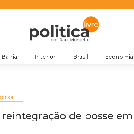
Bahia
Interior
Brasil
Economia
dos de
osse em
va
reintegração de posse em