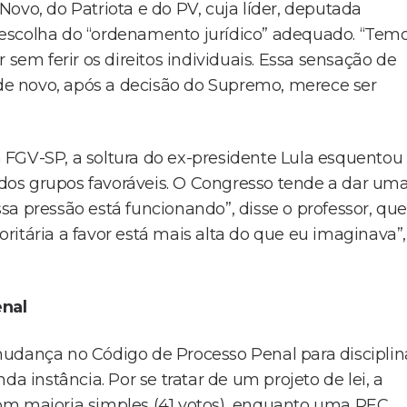
ovo, do Patriota e do PV, cuja líder, deputada
 escolha do “ordenamento jurídico” adequado. “Tem
 sem ferir os direitos individuais. Essa sensação de
e novo, após a decisão do Supremo, merece ser
da FGV-SP, a soltura do ex-presidente Lula esquentou
dos grupos favoráveis. O Congresso tende a dar um
essa pressão está funcionando”, disse o professor, que
itária a favor está mais alta do que eu imaginava”,
nal
mudança no Código de Processo Penal para disciplin
instância. Por se tratar de um projeto de lei, a
om maioria simples (41 votos), enquanto uma PEC