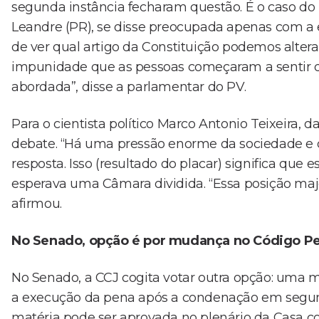
segunda instância fecharam questão. É o caso do N
Leandre (PR), se disse preocupada apenas com a
de ver qual artigo da Constituição podemos alterar
impunidade que as pessoas começaram a sentir d
abordada”, disse a parlamentar do PV.
Para o cientista político Marco Antonio Teixeira, 
debate. “Há uma pressão enorme da sociedade e 
resposta. Isso (resultado do placar) significa que 
esperava uma Câmara dividida. “Essa posição major
afirmou.
No Senado, opção é por mudança no Código Pe
No Senado, a CCJ cogita votar outra opção: uma 
a execução da pena após a condenação em segunda 
matéria pode ser aprovada no plenário da Casa c