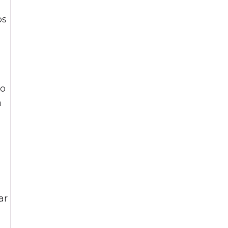
os
 o
a
ar