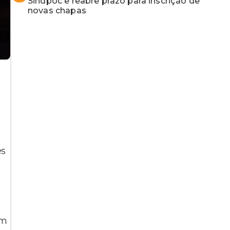
Sindpoc e reabre prazo para inscrição de
novas chapas
es
em