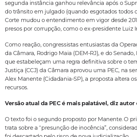
segunda instância ganhou relevância após o Supre
do trânsito em julgado (quando esgotados todos o
Corte mudou o entendimento em vigor desde 2016 e
presos por corrupção, como o ex-presidente Luiz In
Como reação, congressistas entusiastas da Opera
da Câmara, Rodrigo Maia (DEM-RJ), e do Senado, 
que estabeleçam uma regra definitiva sobre o te
Justiça (CCJ) da Câmara aprovou uma PEC, na se
Alex Manente (Cidadania-SP), a proposta altera os 
recursos.
Versão atual da PEC é mais palatável, diz autor
O texto foi o segundo proposto por Manente. O pri
trata sobre a “presunção de inocência”, considerad
foi descartado pelo risco de nova judicialização.