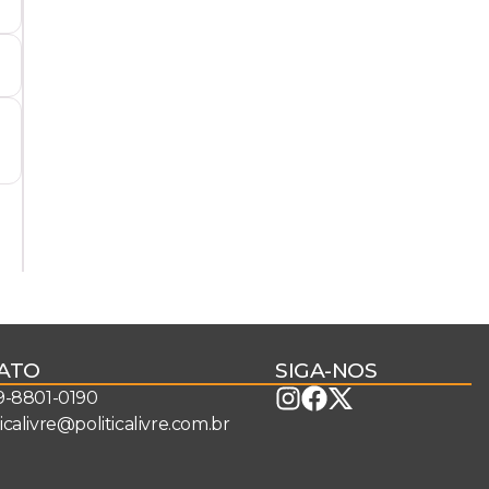
ATO
SIGA-NOS
 9-8801-0190
ticalivre@politicalivre.com.br