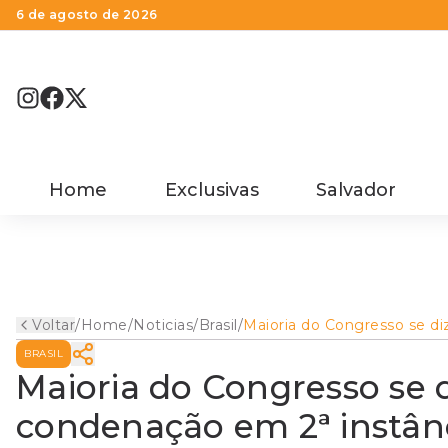
6 de agosto de 2026
Home
Exclusivas
Salvador
Voltar
/
Home
/
Noticias
/
Brasil
/
Maioria do Congresso se di
a favor da prisão após
BRASIL
condenação em 2ª instânci
Maioria do Congresso se d
condenação em 2ª instân