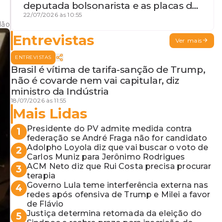
deputada bolsonarista e as placas da
discórdia
22/07/2026 às 10:55
dão
Entrevistas
Ver mais
ENTREVISTAS
Brasil é vítima de tarifa-sanção de Trump,
não é covarde nem vai capitular, diz
ministro da Indústria
18/07/2026 às 11:55
Mais Lidas
Presidente do PV admite medida contra
1
federação se André Fraga não for candidato
Adolpho Loyola diz que vai buscar o voto de
2
Carlos Muniz para Jerônimo Rodrigues
ACM Neto diz que Rui Costa precisa procurar
3
terapia
Governo Lula teme interferência externa nas
4
redes após ofensiva de Trump e Milei a favor
de Flávio
Justiça determina retomada da eleição do
5