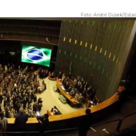
Foto:
André Dusek/Esta